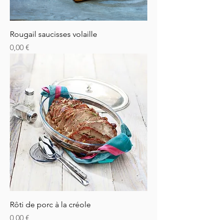
Rougail saucisses volaille
Prix
0,00 €
Rôti de porc à la créole
Prix
0,00 €