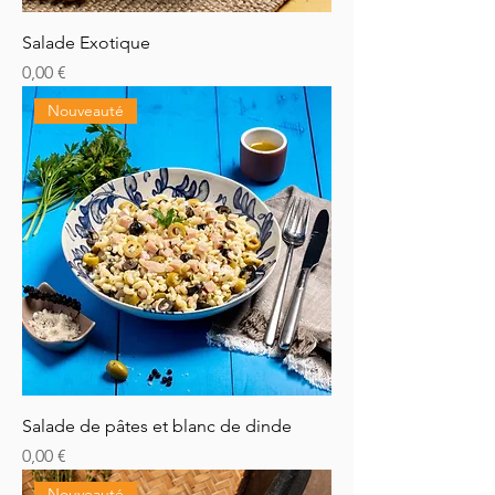
Salade Exotique
Prix
0,00 €
Nouveauté
Salade de pâtes et blanc de dinde
Prix
0,00 €
Nouveauté