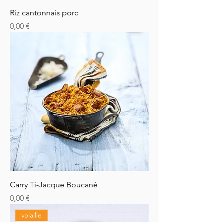
Riz cantonnais porc
Prix
0,00 €
Carry Ti-Jacque Boucané
Prix
0,00 €
volaille