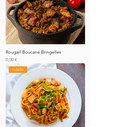
Rougail Boucané Bringelles
Prix
0,00 €
volaille