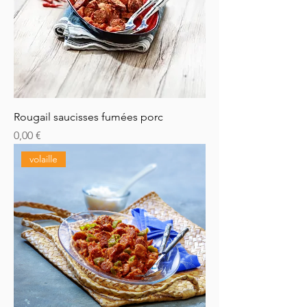
Rougail saucisses fumées porc
Prix
0,00 €
volaille