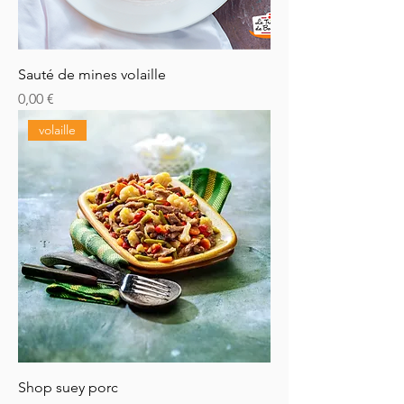
Sauté de mines volaille
Prix
0,00 €
volaille
Shop suey porc