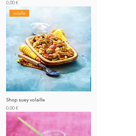
Prix
0,00 €
volaille
Shop suey volaille
Prix
0,00 €