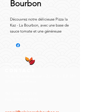
Bourbon
Découvrez notre délicieuse Pizza la
Kaz - La Bourbon, avec une base de
sauce tomate et une généreuse
garniture d'épaule, emmental, et
mozzarella qui offre un
mélange savoureux. Agrémentée de
poivrons et d'olives noires juteuses,
cette pizza est un vrai délice pour
les amateurs de saveurs
Contact
méditerranéennes. La pâte
14, av. Charles-Isautier – Z.I. n° 3 – B.P. 359
croustillante vient parfaire
97410, Saint-Pierre
l'ensemble, pour une expérience
culinaire inoubliable. Régalez-vous
Tél :
0262 25 01 76
avec cette spécialité à déguster en
Fax :
0262 25 85 54
famille ou entre amis. Un vrai régal
à savourer dès la première bouchée