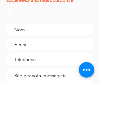
accueil@salaisonsdebourbon.re
!
Envoyer