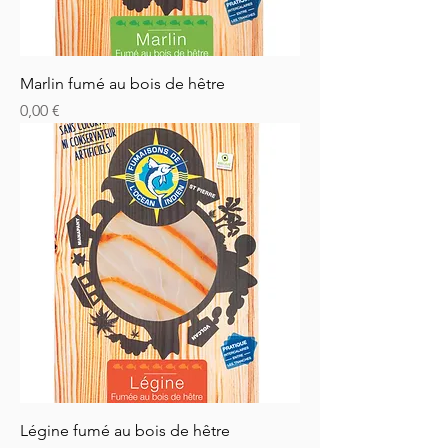
Marlin fumé au bois de hêtre
Prix
0,00 €
Légine fumé au bois de hêtre