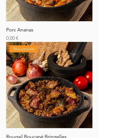
Porc Ananas
Prix
0,00 €
Nouveauté
Rougail Boucané Bringelles