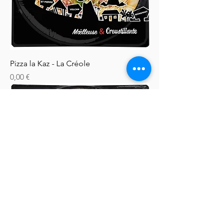
Pizza la Kaz - La Créole
Prix
0,00 €