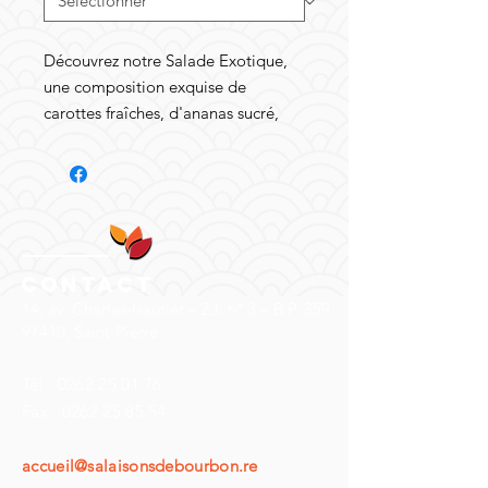
Découvrez notre Salade Exotique,
une composition exquise de
carottes fraîches, d'ananas sucré,
d'oignons savoureux, de chou
croquant, de maïs doux, de pousses
de haricot mungo (soja), de
poivrons et de soja. Cette salade
exotique est le choix idéal pour un
pique-nique rafraîchissant ou un
Contact
déjeuner léger, sain et rapide.
14, av. Charles-Isautier – Z.I. n° 3 – B.P. 359
Savourez ce mélange exotique de
97410, Saint-Pierre
saveurs et de textures pour une
expérience culinaire inoubliable.
Tél :
0262 25 01 76
Les ingrédients soigneusement
Fax :
0262 25 85 54
sélectionnés apportent une
explosion de saveurs tropicales
accueil@salaisonsdebourbon.re
dans chaque bouchée. Offrez-vous