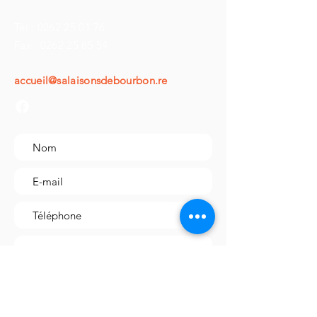
parfait pour les repas en famille ou
entre amis. Savourez les saveurs
Tél :
0262 25 01 76
authentiques de l'île de la Réunion
Fax :
0262 25 85 54
avec ce plat traditionnel et
délicieux. Régalez-vous avec notre
accueil@salaisonsdebourbon.re
rougail saucisses volaille.