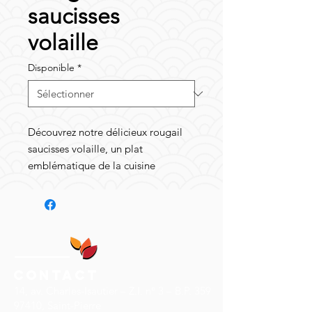
saucisses
volaille
Disponible
*
Découvrez notre délicieux rougail
saucisses volaille, un plat
emblématique de la cuisine
réunionnaise. Fabriqué avec des
saucisses de volaille de qualité et
une savoureuse sauce tomate
épicée, ce plat est un régal pour les
amateurs de cuisine exotique.
Disponible en portions pratiques de
Contact
2.5 kgs, 1 kg ou en duo de 450 gr,
14, av. Charles-Isautier – Z.I. n° 3 – B.P. 359
notre rougail saucisses volaille est
97410, Saint-Pierre