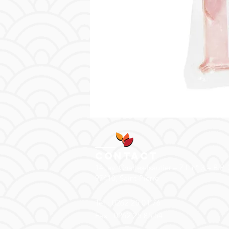
Contact
14, av. Charles-Isautier – Z.I. n° 3 – B.P.
97410, Saint-Pierre
Tél : 0262 25 01 76
Fax : 0262 25 85 54