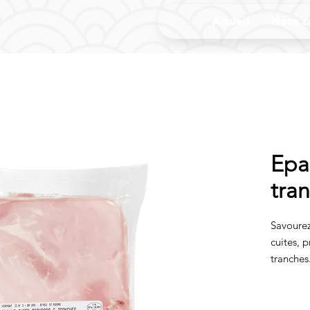
Accueil
Nous c
Epa
tra
Savourez
cuites, 
tranches
qualité 
viande d
permette