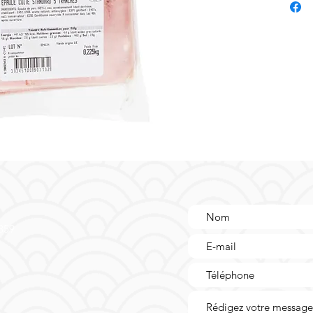
goût aut
Parfaite
de froma
gourmand
une touc
Procurez
incontou
réunionn
culinair
 359