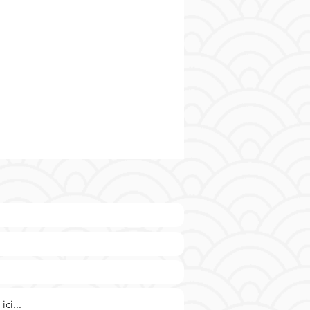
hentique de l'épaule de porc.
s pour accompagner un plateau
ges ou pour garnir un sandwich
, ces épaules cuites apporteront
he de tradition à vos repas.
-vous dès maintenant ce produit
rnable de la charcuterie
aise pour une expérience
e conviviale et authentique.