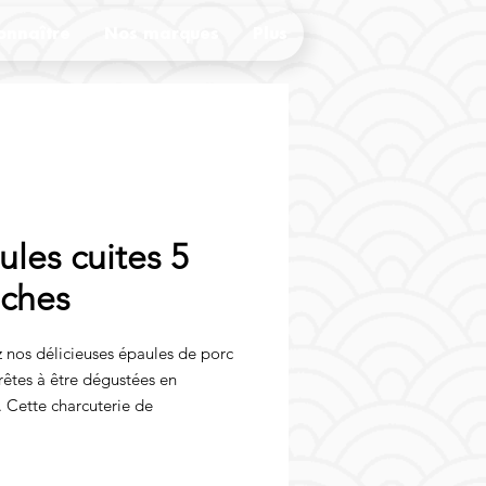
onnaître
Nos marques
Plus
ules cuites 5
nches
 nos délicieuses épaules de porc
prêtes à être dégustées en
. Cette charcuterie de
saura satisfaire les amateurs de
e porc. Les 5 tranches généreuses
nt de profiter pleinement du