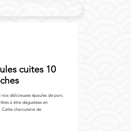
onnaître
Nos marques
Plus
ules cuites 10
nches
 nos délicieuses épaules de porc
prêtes à être dégustées en
. Cette charcuterie de
saura satisfaire les amateurs de
e porc. Les 10 tranches
es permettent de profiter