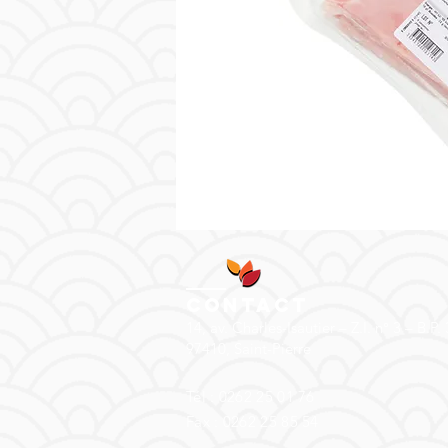
Contact
14, av. Charles-Isautier – Z.I. n° 3 – B.P.
97410, Saint-Pierre
Tél : 0262 25 01 76
Fax : 0262 25 85 54