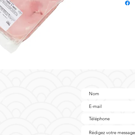
pleineme
l'épaule
accompa
pour gar
épaules 
traditio
maintena
la charc
expérien
authenti
 359