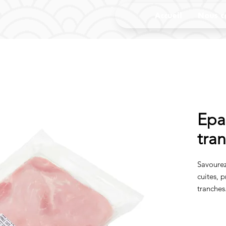
Accueil
Nous c
Epa
tra
Savourez
cuites, 
tranches
qualité 
viande d
généreus