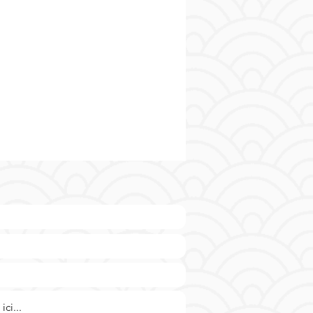
nt du goût authentique de
 de porc. Parfaites pour
gner un plateau de fromages ou
nir un sandwich gourmand, ces
cuites apporteront une touche de
n à vos repas. Procurez-vous dès
nt ce produit incontournable de
uterie réunionnaise pour une
ce culinaire conviviale et
que.