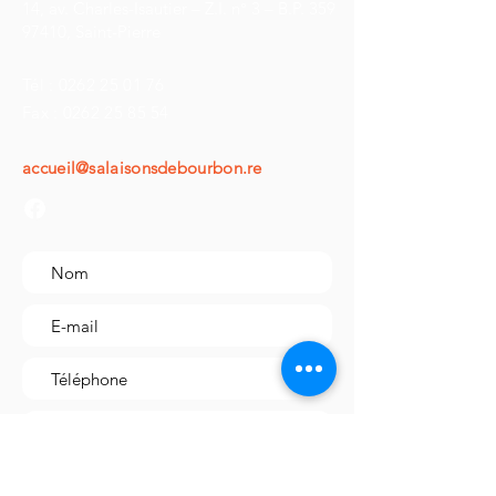
14, av. Charles-Isautier – Z.I. n° 3 – B.P. 359
Cette saucisse fumée est parfaite
97410, Saint-Pierre
pour accompagner les plats
traditionnels comme le rougail, les
Tél :
0262 25 01 76
pommes de terre ou le choux. Avec
Fax :
0262 25 85 54
sa saveur délicieusement fumée,
elle apporte une touche de
accueil@salaisonsdebourbon.re
caractère à tous vos plats. La
saucisse fumée de notre charcuterie
est un incontournable pour les
amateurs de viande de qualité.