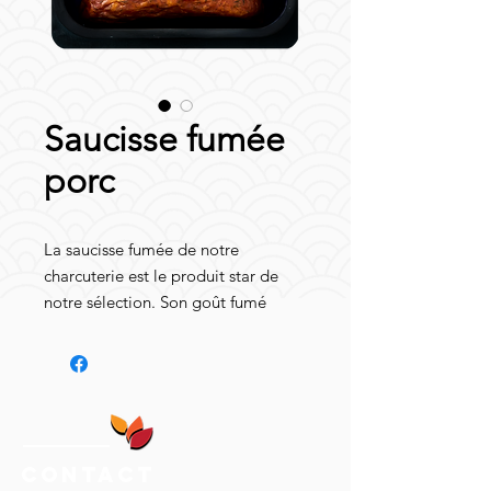
Saucisse fumée
porc
La saucisse fumée de notre
charcuterie est le produit star de
notre sélection. Son goût fumé
unique est obtenu grâce à
l'utilisation de bois de hêtre et à la
lenteur du processus de fumage,
assurant une qualité supérieure.
Disponible en fromat 480g ou 1 kg
elle offre une grande flexibilité pour
Contact
satisfaire les besoins de nos clients.