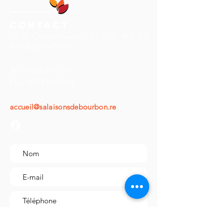
Glucides dont sucres 0.6 g (0.6g)
Protéines 32.8 g
Contact
Sel 3.1 g
14, av. Charles-Isautier – Z.I. n° 3 – B.P. 359
Ingrédients
97410, Saint-Pierre
Thon 99% (Pêché en Océan
pacifique ), Sel de St Leu
Tél :
0262 25 01 76
Allèrgènes
Fax :
0262 25 85 54
Poisson
Disponible en :
accueil@salaisonsdebourbon.re
150 grs / 90 grs