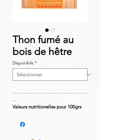
Thon fumé au
bois de hêtre
Disponible
*
............................................................
...
Valeurs nutritionelles pour 100grs
Valeurs énergétiques : 605 kj / 143
kcal
Matières grasses dont acides gras
saturés : 1.0 g (0.5 g)