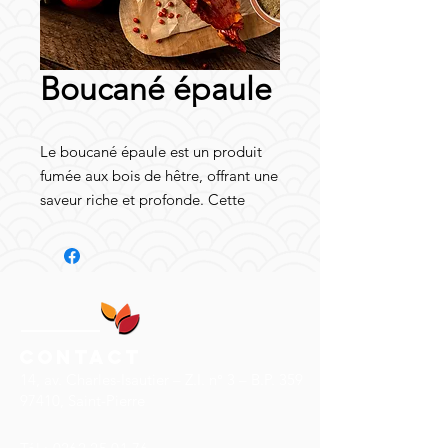
Boucané épaule
Le boucané épaule est un produit
fumée aux bois de hêtre, offrant une
saveur riche et profonde. Cette
spécialité réunionnaise est une
véritable icône de la cuisine créole
traditionnelle. Idéal pour les carri,
ce morceau de viande de porc est
préparé avec soin, garantissant une
tendreté et un goût authentique.
Contact
Que ce soit pour une recette
14, av. Charles-Isautier – Z.I. n° 3 – B.P. 359
traditionnelle ou pour apporter une
97410, Saint-Pierre
touche exotique à vos plats, la
boucané épaule est un