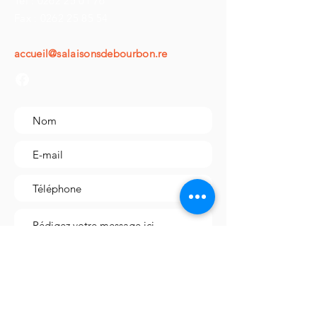
Tél :
0262 25 01 76
incontournable de la charcuterie
Fax :
0262 25 85 54
réunionnaise. Laissez-vous emporter
par les saveurs envoûtantes de l'île
accueil@salaisonsdebourbon.re
de La Réunion.